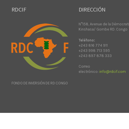
RDCIF
DIRECCIÓN
N°158, Avenue de la Démocrat
Kinshasa/ Gombe RD. Congo
Teléfono:
+243 816 774 911
+243 998 713 595
+243 897 878 333
Correo
electrónico:
info@rdcif.com
FONDO DE INVERSIÓN DE RD CONGO