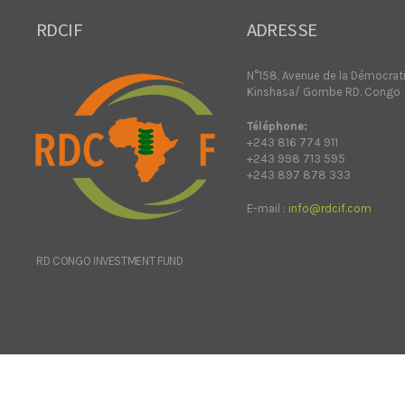
RDCIF
ADRESSE
N°158, Avenue de la Démocrat
Kinshasa/ Gombe RD. Congo
Téléphone:
+243 816 774 911
+243 998 713 595
+243 897 878 333
E-mail :
info@rdcif.com
RD CONGO INVESTMENT FUND