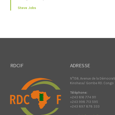
Steve Jobs
RDCIF
ADRESSE
N°158, Avenue de la Démocrat
Kinshasa/ Gombe RD. Congo
Téléphone:
+243 816 774 911
+243 998 713 595
+243 897 878 333