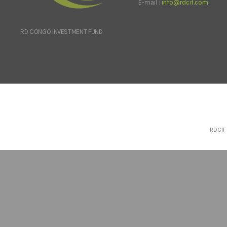
E-mail :
info@rdcif.com
RD CONGO INVESTMENT FUND
RDCIF 