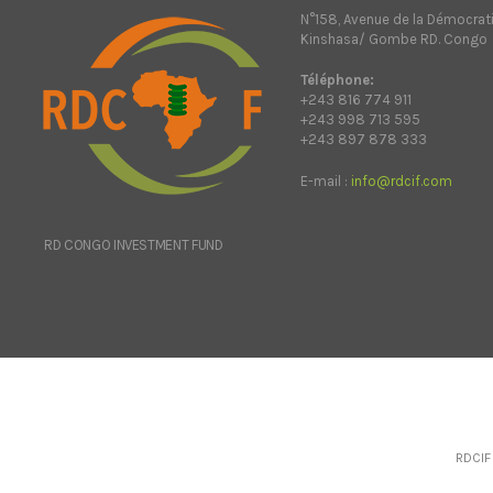
N°158, Avenue de la Démocrat
Kinshasa/ Gombe RD. Congo
Téléphone:
+243 816 774 911
+243 998 713 595
+243 897 878 333
E-mail :
info@rdcif.com
RD CONGO INVESTMENT FUND
RDCIF 