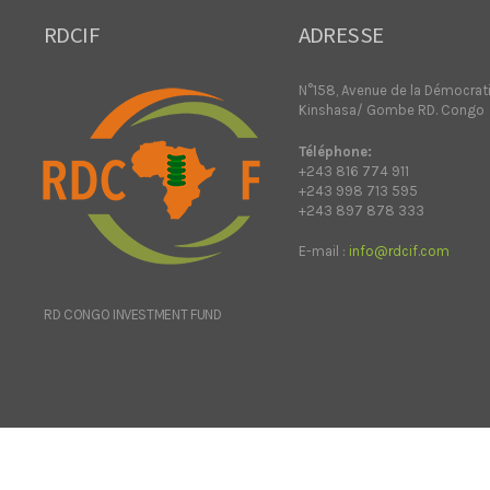
RDCIF
ADRESSE
N°158, Avenue de la Démocrat
Kinshasa/ Gombe RD. Congo
Téléphone:
+243 816 774 911
+243 998 713 595
+243 897 878 333
E-mail :
info@rdcif.com
RD CONGO INVESTMENT FUND