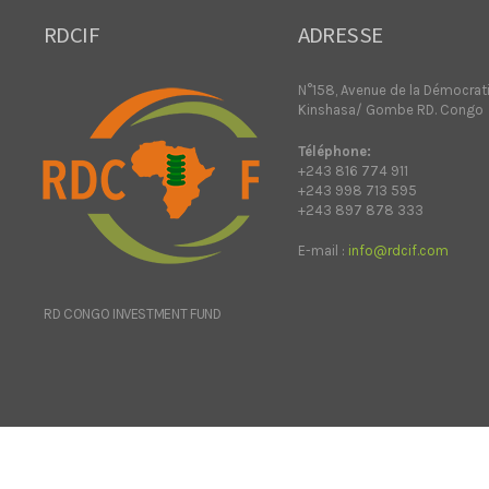
RDCIF
ADRESSE
N°158, Avenue de la Démocrat
Kinshasa/ Gombe RD. Congo
Téléphone:
+243 816 774 911
+243 998 713 595
+243 897 878 333
E-mail :
info@rdcif.com
RD CONGO INVESTMENT FUND