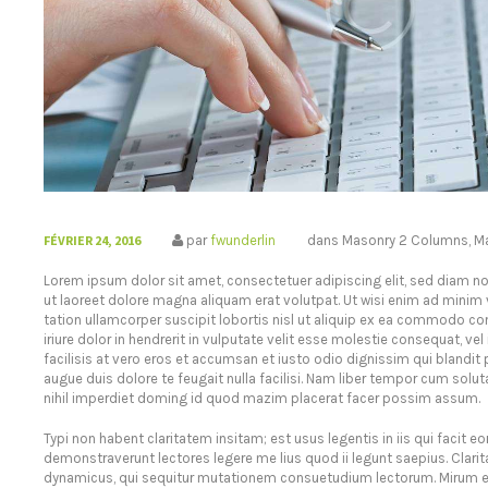
FÉVRIER 24, 2016
par
fwunderlin
dans
Masonry 2 Columns
,
M
Lorem ipsum dolor sit amet, consectetuer adipiscing elit, sed diam
ut laoreet dolore magna aliquam erat volutpat. Ut wisi enim ad minim 
tation ullamcorper suscipit lobortis nisl ut aliquip ex ea commodo c
iriure dolor in hendrerit in vulputate velit esse molestie consequat, vel
facilisis at vero eros et accumsan et iusto odio dignissim qui blandit 
augue duis dolore te feugait nulla facilisi. Nam liber tempor cum solu
nihil imperdiet doming id quod mazim placerat facer possim assum.
Typi non habent claritatem insitam; est usus legentis in iis qui facit e
demonstraverunt lectores legere me lius quod ii legunt saepius. Clari
dynamicus, qui sequitur mutationem consuetudium lectorum. Mirum es