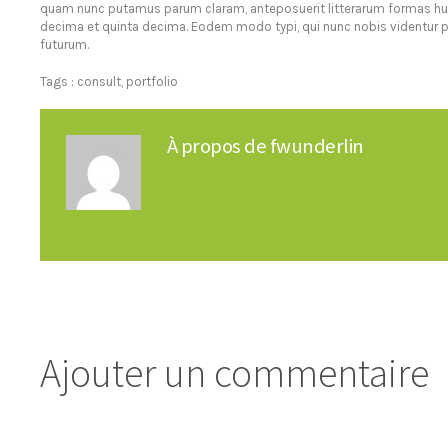
quam nunc putamus parum claram, anteposuerit litterarum formas hu
decima et quinta decima. Eodem modo typi, qui nunc nobis videntur pa
futurum.
Tags :
consult
,
portfolio
À propos de
fwunderlin
Ajouter un commentaire