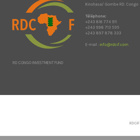
Kinshasa/ Gombe RD. Congo
Téléphone:
+243 816 774 911
+243 998 713 595
+243 897 878 333
E-mail :
info@rdcif.com
RD CONGO INVESTMENT FUND
RDCIF 