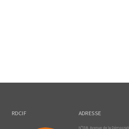
RDCIF
ADRESSE
N°158, Avenue de la Démocrat