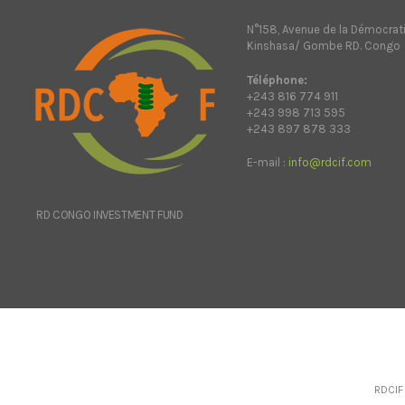
N°158, Avenue de la Démocrat
Kinshasa/ Gombe RD. Congo
Téléphone:
+243 816 774 911
+243 998 713 595
+243 897 878 333
E-mail :
info@rdcif.com
RD CONGO INVESTMENT FUND
RDCIF 