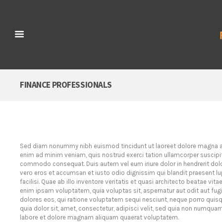
FINANCE PROFESSIONALS
Sed diam nonummy nibh euismod tincidunt ut laoreet dolore magna ali
enim ad minim veniam, quis nostrud exerci tation ullamcorper suscipit l
commodo consequat. Duis autem vel eum iriure dolor in hendrerit dolore
vero eros et accumsan et iusto odio dignissim qui blandit praesent lup
facilisi. Quae ab illo inventore veritatis et quasi architecto beatae vit
enim ipsam voluptatem, quia voluptas sit, aspernatur aut odit aut fu
dolores eos, qui ratione voluptatem sequi nesciunt, neque porro quis
quia dolor sit, amet, consectetur, adipisci velit, sed quia non numqua
labore et dolore magnam aliquam quaerat voluptatem.