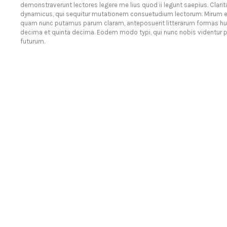
demonstraverunt lectores legere me lius quod ii legunt saepius. Clari
dynamicus, qui sequitur mutationem consuetudium lectorum. Mirum es
quam nunc putamus parum claram, anteposuerit litterarum formas hu
decima et quinta decima. Eodem modo typi, qui nunc nobis videntur pa
futurum.