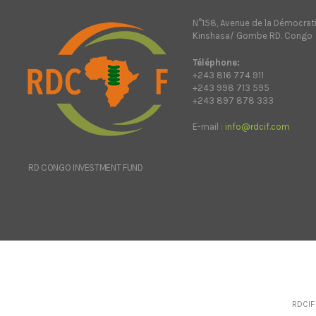
N°158, Avenue de la Démocrat
Kinshasa/ Gombe RD. Congo
Téléphone:
+243 816 774 911
+243 998 713 595
+243 897 878 333
E-mail :
info@rdcif.com
RD CONGO INVESTMENT FUND
RDCIF 