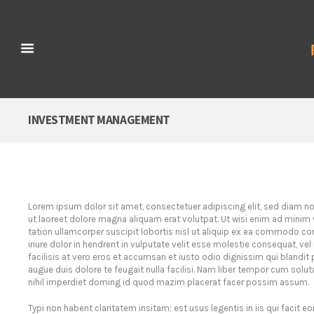
INVESTMENT MANAGEMENT
Lorem ipsum dolor sit amet, consectetuer adipiscing elit, sed diam
ut laoreet dolore magna aliquam erat volutpat. Ut wisi enim ad minim 
tation ullamcorper suscipit lobortis nisl ut aliquip ex ea commodo c
iriure dolor in hendrerit in vulputate velit esse molestie consequat, vel
facilisis at vero eros et accumsan et iusto odio dignissim qui blandit 
augue duis dolore te feugait nulla facilisi. Nam liber tempor cum solu
nihil imperdiet doming id quod mazim placerat facer possim assum.
Typi non habent claritatem insitam; est usus legentis in iis qui facit e