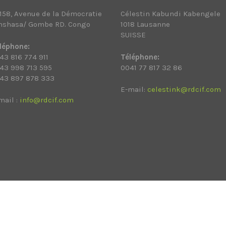
158, Avenue de la Démocratie
Célestin Kabundi Kabengele
nshasa/ Gombe RD. Congo
1018 Lausanne
SUISSE
léphone:
43 816 774 911
Téléphone:
43 998 713 595
0041 77 817 32 86
43 897 878 333
E-mail:
celestink@rdcif.com
mail :
info@rdcif.com