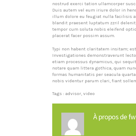
nostrud exerci tation ullamcorper susc
Duis autem vel eum iriure dolor in hend
illum dolore eu feugiat nulla facilisis
blandit praesent luptatum zzril delenit
tempor cum soluta nobis eleifend opt
placerat facer possim assum.
Typi non habent claritatem insitam; est
Investigationes demonstraverunt lector
etiam processus dynamicus, qui sequ
notare quam littera gothica, quam nun
formas humanitatis per seacula quarta
nobis videntur parum clari, fiant solle
Tags :
advisor
,
video
À propos de
fw