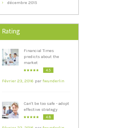
décembre
2015
Rating
Financial Times
predicts about the
market
4.5
Février 23, 2016
par
fwunderlin
Can't be too safe - adopt
effective strategy
4.8
Février 22, 2016
par
fwunderlin