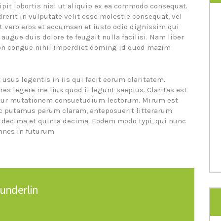
ipit lobortis nisl ut aliquip ex ea commodo consequat.
rerit in vulputate velit esse molestie consequat, vel
 at vero eros et accumsan et iusto odio dignissim qui
 augue duis dolore te feugait nulla facilisi. Nam liber
ion congue nihil imperdiet doming id quod mazim
 usus legentis in iis qui facit eorum claritatem.
es legere me lius quod ii legunt saepius. Claritas est
itur mutationem consuetudium lectorum. Mirum est
c putamus parum claram, anteposuerit litterarum
 decima et quinta decima. Eodem modo typi, qui nunc
mnes in futurum.
underlin