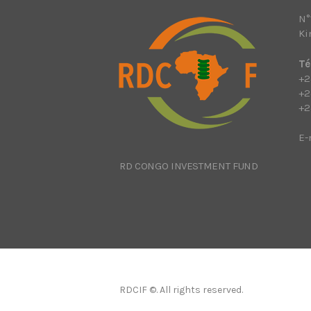
N°
Ki
Té
+2
+2
+2
E-
RD CONGO INVESTMENT FUND
RDCIF ©. All rights reserved.