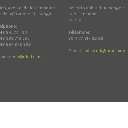
158, Avenue de la Démocratie
Célestin Kabundi Kabengele
nshasa/ Gombe RD. Congo
1018 Lausanne
SUISSE
léphone:
43 816 774 911
Téléphone:
43 998 713 595
0041 77 817 32 86
43 897 878 333
E-mail:
celestink@rdcif.com
mail :
info@rdcif.com