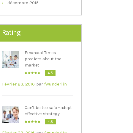
décembre
2015
Rating
Financial Times
predicts about the
market
4.5
Février 23, 2016
par
fwunderlin
Can't be too safe - adopt
effective strategy
4.8
Février 22, 2016
par
fwunderlin