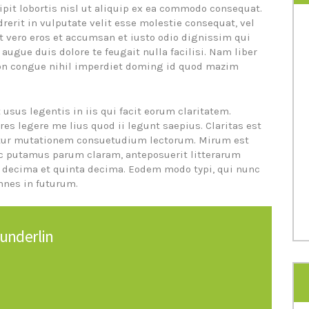
ipit lobortis nisl ut aliquip ex ea commodo consequat.
rerit in vulputate velit esse molestie consequat, vel
 at vero eros et accumsan et iusto odio dignissim qui
 augue duis dolore te feugait nulla facilisi. Nam liber
ion congue nihil imperdiet doming id quod mazim
 usus legentis in iis qui facit eorum claritatem.
es legere me lius quod ii legunt saepius. Claritas est
itur mutationem consuetudium lectorum. Mirum est
c putamus parum claram, anteposuerit litterarum
 decima et quinta decima. Eodem modo typi, qui nunc
mnes in futurum.
underlin