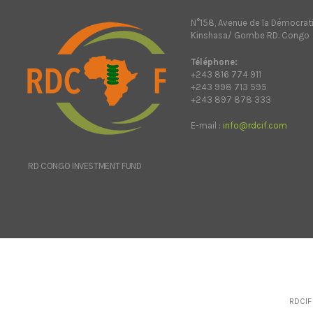
N°158, Avenue de la Démocrat
Kinshasa/ Gombe RD. Congo
Téléphone:
+243 816 774 911
+243 998 713 595
+243 897 878 333
E-mail :
info@rdcif.com
RD CONGO INVESTMENT FUND
RDCIF 